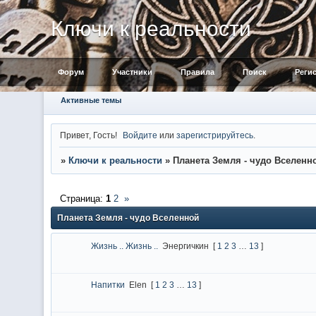
Ключи к реальности
Форум
Участники
Правила
Поиск
Реги
Активные темы
Привет, Гость!
Войдите
или
зарегистрируйтесь
.
»
Ключи к реальности
»
Планета Земля - чудо Вселенн
Страница:
1
2
»
Планета Земля - чудо Вселенной
Жизнь .. Жизнь ..
Энергичкин
[
1
2
3
…
13
]
Напитки
Elen
[
1
2
3
…
13
]