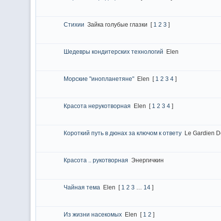
Стихии
Зайка голубые глазки
[
1
2
3
]
Шедевры кондитерских технологий
Elen
Морские "инопланетяне"
Elen
[
1
2
3
4
]
Красота нерукотворная
Elen
[
1
2
3
4
]
Короткий путь в дюнах за ключом к ответу
Le Gardien D
Красота .. рукотворная
Энергичкин
Чайная тема
Elen
[
1
2
3
…
14
]
Из жизни насекомых
Elen
[
1
2
]