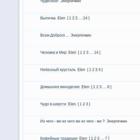
Чудесное!
Энергичкин
Выпечка
Elen
[
1
2
3
…
24
]
Всем Доброго ...
Энергичкин
Человек и Мир
Elen
[
1
2
3
…
14
]
Небесный хрусталь
Elen
[
1
2
3
4
]
Домашнее виноделие
Elen
[
1
2
3
…
8
]
Чудо в шерсти
Elen
[
1
2
3
]
Из чего - же из чего же из чего - же ?
Энергичкин
Кофейные традиции
Elen
[
1
2
3
…
7
]