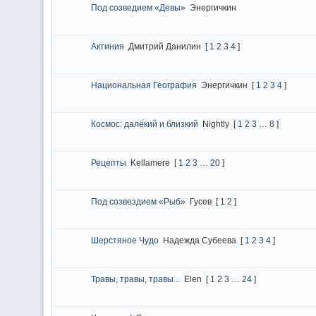
Под созведием «Девы»
Энергичкин
Актиния
Дмитрий Данилин
[
1
2
3
4
]
Национальная География
Энергичкин
[
1
2
3
4
]
Космос: далёкий и близкий
Nightly
[
1
2
3
…
8
]
Рецепты
Kellamere
[
1
2
3
…
20
]
Под созвездием «Рыб»
Гусев
[
1
2
]
Шерстяное Чудо
Надежда Субеева
[
1
2
3
4
]
Травы, травы, травы...
Elen
[
1
2
3
…
24
]