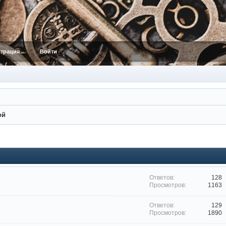
страция
Войти
ой
128
1163
129
1890