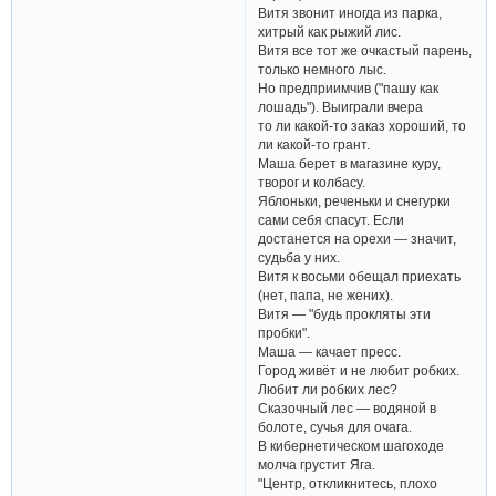
Витя звонит иногда из парка,
хитрый как рыжий лис.
Витя все тот же очкастый парень,
только немного лыс.
Но предприимчив ("пашу как
лошадь"). Выиграли вчера
то ли какой-то заказ хороший, то
ли какой-то грант.
Маша берет в магазине куру,
творог и колбасу.
Яблоньки, реченьки и снегурки
сами себя спасут. Если
достанется на орехи — значит,
судьба у них.
Витя к восьми обещал приехать
(нет, папа, не жених).
Витя — "будь прокляты эти
пробки".
Маша — качает пресс.
Город живёт и не любит робких.
Любит ли робких лес?
Сказочный лес — водяной в
болоте, сучья для очага.
В кибернетическом шагоходе
молча грустит Яга.
"Центр, откликнитесь, плохо