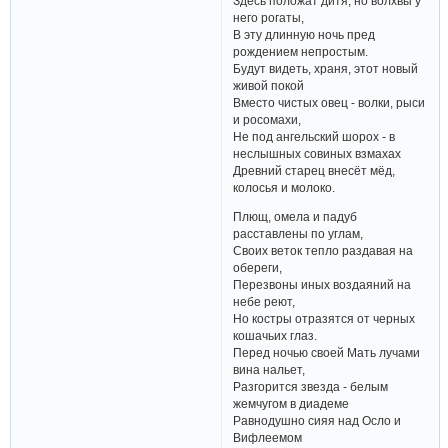
Здесь положат дитя, но волхвы у
него рогаты,
В эту длинную ночь пред
рождением непростым.
Будут видеть, храня, этот новый
живой покой
Вместо чистых овец - волки, рыси
и росомахи,
Не под ангельский шорох - в
неслышных совиных взмахах
Древний старец внесёт мёд,
колосья и молоко.
Плющ, омела и падуб
расставлены по углам,
Своих веток тепло раздавая на
обереги,
Перезвоны иных воздаяний на
небе реют,
Но костры отразятся от черных
кошачьих глаз.
Перед ночью своей Мать лучами
вина нальет,
Разгорится звезда - белым
жемчугом в диадеме
Равнодушно сияя над Осло и
Вифлеемом