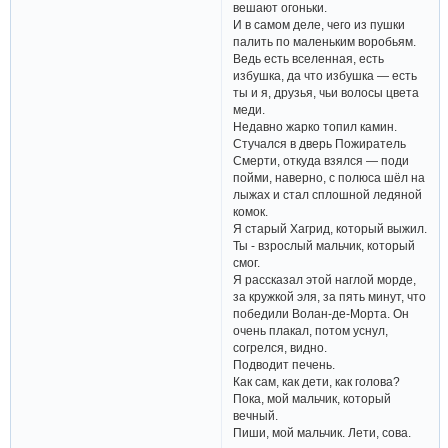
вешают огоньки.
И в самом деле, чего из пушки
палить по маленьким воробьям.
Ведь есть вселенная, есть
избушка, да что избушка — есть
ты и я, друзья, чьи волосы цвета
меди.
Недавно жарко топил камин.
Стучался в дверь Пожиратель
Смерти, откуда взялся — поди
пойми, наверно, с полюса шёл на
лыжах и стал сплошной ледяной
комок.
Я старый Хагрид, который выжил.
Ты - взрослый мальчик, который
смог.
Я рассказал этой наглой морде,
за кружкой эля, за пять минут, что
победили Волан-де-Морта. Он
очень плакал, потом уснул,
согрелся, видно.
Подводит печень.
Как сам, как дети, как голова?
Пока, мой мальчик, который
вечный.
Пиши, мой мальчик. Лети, сова.