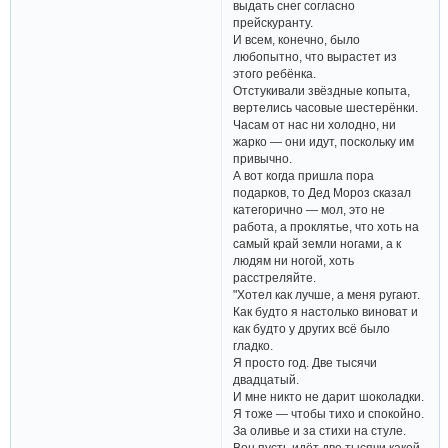
выдать снег согласно
прейскуранту.
И всем, конечно, было
любопытно, что вырастет из
этого ребёнка.
Отстукивали звёздные копыта,
вертелись часовые шестерёнки.
Часам от нас ни холодно, ни
жарко — они идут, поскольку им
привычно.
А вот когда пришла пора
подарков, то Дед Мороз сказал
категорично — мол, это не
работа, а проклятье, что хоть на
самый край земли ногами, а к
людям ни ногой, хоть
расстреляйте.
"Хотел как лучше, а меня ругают.
Как будто я настолько виноват и
как будто у других всё было
гладко.
Я просто год. Две тысячи
двадцатый.
И мне никто не дарит шоколадки.
Я тоже — чтобы тихо и спокойно.
За оливье и за стихи на стуле.
Вон пусть идёт две тысячи какой-