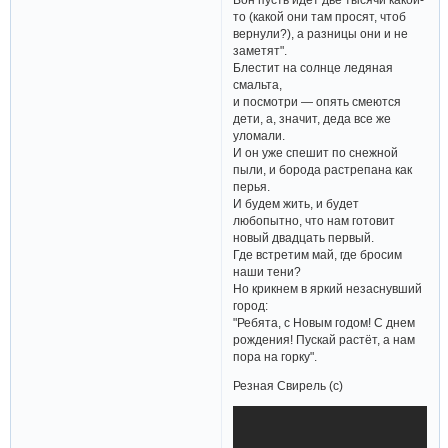
то (какой они там просят, чтоб
вернули?), а разницы они и не
заметят".
Блестит на солнце ледяная
смальта,
и посмотри — опять смеются
дети, а, значит, деда все же
уломали.
И он уже спешит по снежной
пыли, и борода растрепана как
перья.
И будем жить, и будет
любопытно, что нам готовит
новый двадцать первый.
Где встретим май, где бросим
наши тени?
Но крикнем в яркий незаснувший
город:
"Ребята, с Новым годом! С днем
рождения! Пускай растёт, а нам
пора на горку".
Резная Свирель (с)