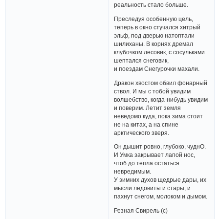
реальность стало больше.
Преследуя особенную цель,
теперь в окно стучался хитрый
эльф, под дверью натоптали
шилиханы. В корнях дремал
клубочком лесовик, с сосульками
шептался снеговик,
и поездам Снегурочки махали.
Дракон хвостом обвил фонарный
ствол. И мы с тобой увидим
волшебство, когда-нибудь увидим
и поверим. Летит земля
неведомо куда, пока зима стоит
не на китах, а на спине
арктического зверя.
Он дышит ровно, глубоко, чуднО.
И Умка закрывает лапой нос,
чтоб до тепла остаться
невредимым.
У зимних духов щедрые дары, их
мысли ледовиты и стары, и
пахнут снегом, молоком и дымом.
Резная Свирель (с)