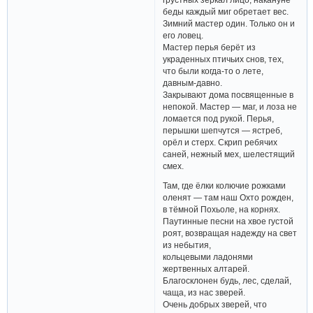
беды каждый миг обретает вес.
Зимний мастер один. Только он и
его ловец.
Мастер перья берёт из
украденных птичьих снов, тех,
что были когда-то о лете,
давным-давно.
Закрывают дома посвященные в
непокой. Мастер — маг, и лоза не
ломается под рукой. Перья,
перышки шепчутся — ястреб,
орёл и стерх. Скрип ребячих
саней, нежный мех, шелестящий
смех.
Там, где ёлки колючие рожками
оленят — там наш Охто рожден,
в тёмной Похьоле, на корнях.
Паутинные песни на хвое густой
роят, возвращая надежду на свет
из небытия,
кольцевыми ладонями
жертвенных алтарей.
Благосклонен будь, лес, сделай,
чаща, из нас зверей.
Очень добрых зверей, что