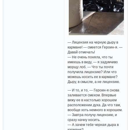
— Лицензия на черную дыру в
кармане! — смеется Героин-я. —
Давай отмечать!
— Не очень поняла, что ты
имеешь в виду, — я задумчиво
морщу лоб. — Что ты почти
получила лицензию? Или что
можешь носить ее в кармане?
Дыру, в смысле, а не лицензию.
— И то, и то, — Героин-я снова
заливается смехом. Впервые
вижу ее в настолько хорошем
расположении духа. Да что там,
вообще хоть немного в хорошем.
— Завтра получу лицензию, и
сразу начну носить.
— А зачем тебе черная дыра в
кармане?