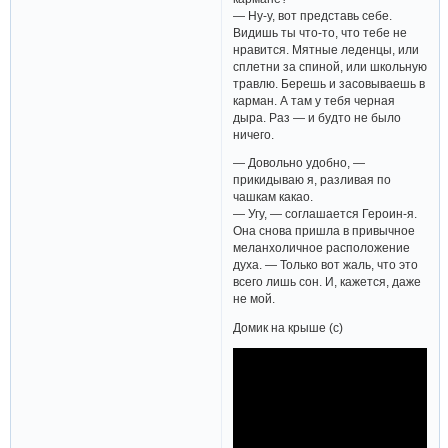
— Ну-у, вот представь себе.
Видишь ты что-то, что тебе не
нравится. Мятные леденцы, или
сплетни за спиной, или школьную
травлю. Берешь и засовываешь в
карман. А там у тебя черная
дыра. Раз — и будто не было
ничего.
— Довольно удобно, —
прикидываю я, разливая по
чашкам какао.
— Угу, — соглашается Героин-я.
Она снова пришла в привычное
меланхоличное расположение
духа. — Только вот жаль, что это
всего лишь сон. И, кажется, даже
не мой.
Домик на крыше (с)