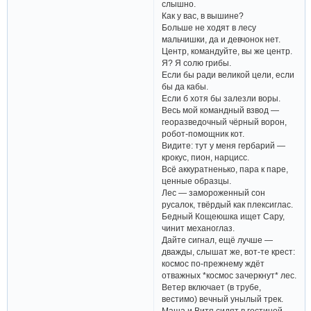
слышно.
Как у вас, в вышине?
Больше не ходят в лесу
мальчишки, да и девчонок нет.
Центр, командуйте, вы же центр.
Я? Я солю грибы.
Если бы ради великой цели, если
бы да кабы.
Если б хотя бы залезли воры.
Весь мой командный взвод —
георазведочный чёрный ворон,
робот-помощник кот.
Видите: тут у меня гербарий —
крокус, пион, нарцисс.
Всё аккуратненько, пара к паре,
ценные образцы.
Лес — замороженный сон
русалок, твёрдый как плексиглас.
Бедный Кощеюшка ищет Сару,
чинит механоглаз.
Дайте сигнал, ещё лучше —
дважды, слышат же, вот-те крест:
космос по-прежнему ждёт
отважных *космос зачеркнут* лес.
Ветер включает (в трубе,
вестимо) вечный унылый трек.
Маша и Витя сидят в гостиной —