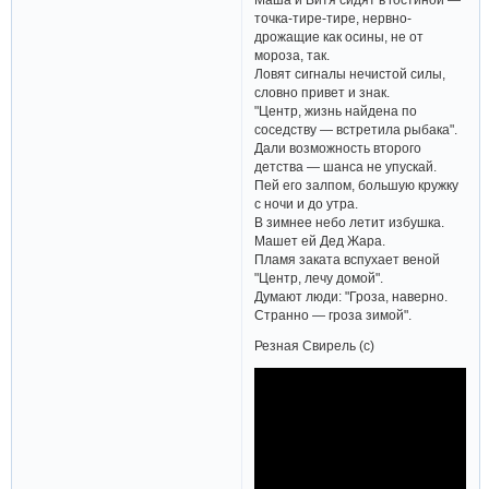
точка-тире-тире, нервно-
дрожащие как осины, не от
мороза, так.
Ловят сигналы нечистой силы,
словно привет и знак.
"Центр, жизнь найдена по
соседству — встретила рыбака".
Дали возможность второго
детства — шанса не упускай.
Пей его залпом, большую кружку
с ночи и до утра.
В зимнее небо летит избушка.
Машет ей Дед Жара.
Пламя заката вспухает веной
"Центр, лечу домой".
Думают люди: "Гроза, наверно.
Странно — гроза зимой".
Резная Свирель (с)