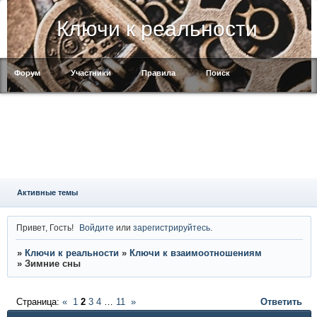
Ключи к реальности
Форум
Участники
Правила
Поиск
Регистрация
Войти
Активные темы
Привет, Гость!
Войдите
или
зарегистрируйтесь
.
»
Ключи к реальности
»
Ключи к взаимоотношениям
»
Зимние сны
Страница:
«
1
2
3
4
…
11
»
Ответить