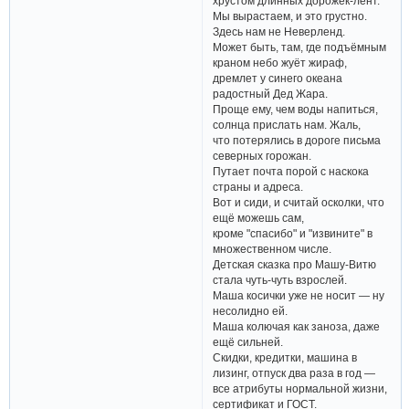
хрустом длинных дорожек-лент.
Мы вырастаем, и это грустно.
Здесь нам не Неверленд.
Может быть, там, где подъёмным
краном небо жуёт жираф,
дремлет у синего океана
радостный Дед Жара.
Проще ему, чем воды напиться,
солнца прислать нам. Жаль,
что потерялись в дороге письма
северных горожан.
Путает почта порой с наскока
страны и адреса.
Вот и сиди, и считай осколки, что
ещё можешь сам,
кроме "спасибо" и "извините" в
множественном числе.
Детская сказка про Машу-Витю
стала чуть-чуть взрослей.
Маша косички уже не носит — ну
несолидно ей.
Маша колючая как заноза, даже
ещё сильней.
Скидки, кредитки, машина в
лизинг, отпуск два раза в год —
все атрибуты нормальной жизни,
сертификат и ГОСТ.