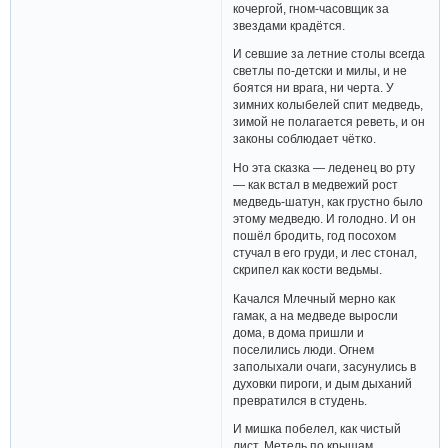
кочергой, гном-часовщик за
звездами крадётся.
И севшие за летние столы всегда
светлы по-детски и милы, и не
боятся ни врага, ни черта. У
зимних колыбелей спит медведь,
зимой не полагается реветь, и он
законы соблюдает чётко.
Но эта сказка — леденец во рту
— как встал в медвежий рост
медведь-шатун, как грустно было
этому медведю. И голодно. И он
пошёл бродить, год посохом
стучал в его груди, и лес стонал,
скрипел как кости ведьмы.
Качался Млечный мерно как
гамак, а на медведе выросли
дома, в дома пришли и
поселились люди. Огнем
заполыхали очаги, засунулись в
духовки пироги, и дым дыханий
превратился в студень.
И мишка побелел, как чистый
лист. Метель по крышам