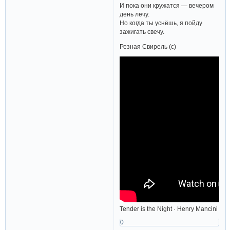
И пока они кружатся — вечером
день лечу.
Но когда ты уснёшь, я пойду
зажигать свечу.
Резная Свирель (с)
Tender is the Night · Henry Mancini
0