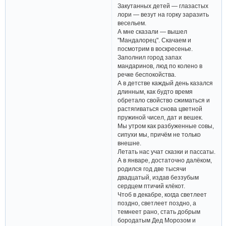
Закутанных детей — глазастых
лори — везут на горку заразить
весельем.
А мне сказали — вышел
"Мандалорец". Скачаем и
посмотрим в воскресенье.
Заполнил город запах
мандаринов, люд по колено в
речке беспокойства.
А в детстве каждый день казался
длинным, как будто время
обретало свойство сжиматься и
растягиваться снова цветной
пружиной чисел, дат и вешек.
Мы утром как разбуженные совы,
сипухи мы, причём не только
внешне.
Летать нас учат сказки и пассаты.
А в январе, достаточно далёком,
родился год две тысячи
двадцатый, издав беззубым
сердцем птичий клёкот.
Чтоб в декабре, когда светлеет
поздно, светлеет поздно, а
темнеет рано, стать добрым
бородатым Дед Морозом и