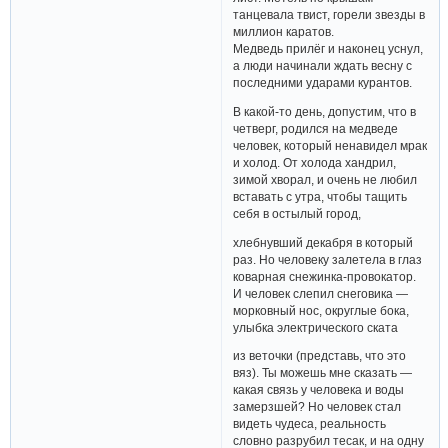
танцевала твист, горели звезды в
миллион каратов.
Медведь прилёг и наконец уснул,
а люди начинали ждать весну с
последними ударами курантов.
В какой-то день, допустим, что в
четверг, родился на медведе
человек, который ненавидел мрак
и холод. От холода хандрил,
зимой хворал, и очень не любил
вставать с утра, чтобы тащить
себя в остылый город,
хлебнувший декабря в который
раз. Но человеку залетела в глаз
коварная снежинка-провокатор.
И человек слепил снеговика —
морковный нос, округлые бока,
улыбка электрического ската
из веточки (представь, что это
вяз). Ты можешь мне сказать —
какая связь у человека и воды
замерзшей? Но человек стал
видеть чудеса, реальность
словно разрубил тесак, и на одну