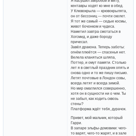
Я насушил зверобой и мяту,
кентавры ходят ко мне в обед.
У Клювокрыла — крювокрылята,
он от бессониц — почти скелет.
Я тот же самый — седые космы,
живот бочонком и чудеса.
Наметил завтра смотаться в
Хогсмид, и даже бороду
причесал.
Завёл дракона. Теперь заботы:
огнём плюётся — спасенья нет.
Велела кланяться шляпа,
Поттер, и омут памяти. Столько
лет я в светлый праздник опять и
снова одно и то же пишу письмо.
Летят почтовые в Лондон совы,
всегда летят и всегда зимой.
Но мир омаглился совершенно,
хотя он в сущности ни о чем. Ты
не забыл, как ходить сквозь
стены?
Платформа ждёт тебя, дурачок.
Привет, мой мальчик, который
Гарри.
В запаре эльфы-домовики: чего-
то варят, чего-то жарят, и в зале