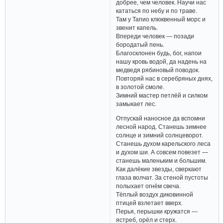
добрее, чем человек. Научи нас
кататься по небу и по траве.
Там у Тапио клюквенный морс и
звенит капель.
Впереди человек — позади
бородатый пень.
Благосклонен будь, бог, напои
нашу кровь водой, да надень на
медведя рябиновый поводок.
Повторяй нас в серебряных днях,
в золотой смоле.
Зимний мастер петлёй и силком
замыкает лес.
Отпускай наносное да вспомни
лесной народ. Станешь зимнее
солнце и зимний солнцеворот.
Станешь духом карельского леса
и духом ши. А совсем повезет —
станешь маленьким и большим.
Как далёкие звезды, сверкают
глаза волчат. За стеной пустоты
полыхает огнём свеча.
Тёплый воздух диковинной
птицей взлетает вверх.
Перья, перышки кружатся —
ястреб, орёл и стерх.