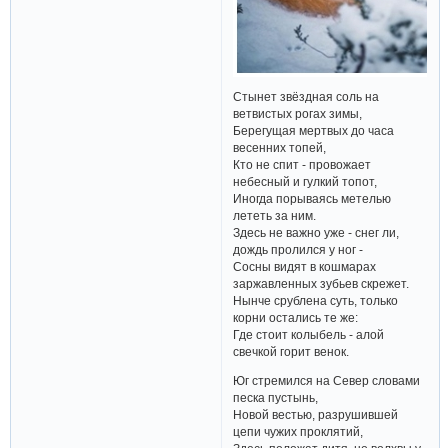
Стынет звёздная соль на
ветвистых рогах зимы,
Берегущая мертвых до часа
весенних топей,
Кто не спит - провожает
небесный и гулкий топот,
Иногда порываясь метелью
лететь за ним.
Здесь не важно уже - снег ли,
дождь пролился у ног -
Сосны видят в кошмарах
заржавленных зубьев скрежет.
Нынче срублена суть, только
корни остались те же:
Где стоит колыбель - алой
свечкой горит венок.
Юг стремился на Север словами
песка пустынь,
Новой вестью, разрушившей
цепи чужих проклятий,