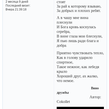
стоят
2 месяца 9 дней
Последний визит:
За рай к которому взываю,
Вчера 21:39:18
За добрых и плохих ребят.
А в чашу мне вина
плеснули
И Бога кровь коснулась
серебра,
В вине глаза мои блеснули,
Я пью лишь ради блага и
добра
.
Приятно чувствовать тепло,
Как в голову ударило
спиртное,
Такое нежное, как лебедя
крыло
Хороший друг, ах жалко,
что немое.
Вино
дружбы
Автор:
Cokollet