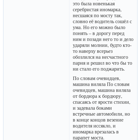
это была новенькая
серебристая иномарка,
несшаяся по мосту так,
словно её водитель сошёл с
ума. Но его можно было
понять – в дорогу перед
ним и позади него то и дело
ударяли молнии, будто кто-
то наверху всерьез
обозлился на несчастного
парня и решил во что бы то
ни стало его поджарить.
По словам очевидцев,
машина виляла По словам
очевидцев, машина виляла
от бордюра к бордюру,
спасаясь от ярости стихии,
и задевала боками
встречные автомобили, но
в конце концов везение
водителя иссякло, и
иномарка врезалась в
парапет моста.