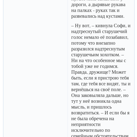
дороги, а дырявые рукава
на палках - руках так и
развевались над кустами.
– Ну вот, – кивнула Софи, и
надтреснутый старушечий
голос немало её позабавил,
потому что внезапно
разразился надтреснутым
старушечьим хохотком. –
Ни на что особенное мы с
тобой уже не годимся.
Правда, дружище? Может
быть, если я пристрою тебя
там, где тебя все видят, ты и
вернёшься на своё поле. –
Она заковыляла дальше, но
тут у неё возникла одна
мысль, и пришлось
возвратиться. – И если бы я
не была обречена на
неприятности
исключительно по
семейным обстоятельствам,