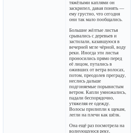
тяжёлыми каплями он
заскрипел, давая понять —
ему грустно, что сегодня
они так мало пообщались.
Большие жёлтые листья
срывались с деревьев и
застилали, казавшуюся в
вечерней мгле чёрной, воду
реки. Иногда эти листья
проносились прямо перед
её лицом, путались в
оживших от ветра волосах,
потом, преодолев преграду,
неслись дальше
подгоняемые порывистым
ветром. Капли умножались,
падали беспорядочно,
утяжеляя ее одежду.
Волосы прилипли к щекам,
легли на плечи как шёлк.
Она ещё раз посмотрела на
волнующуюся реку,