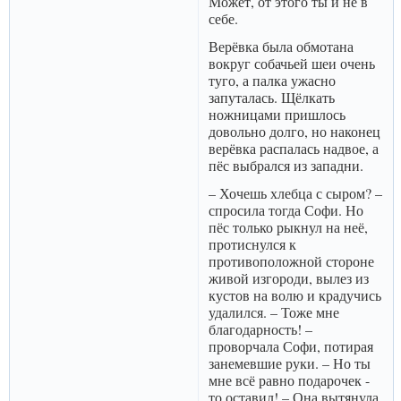
Может, от этого ты и не в
себе.
Верёвка была обмотана
вокруг собачьей шеи очень
туго, а палка ужасно
запуталась. Щёлкать
ножницами пришлось
довольно долго, но наконец
верёвка распалась надвое, а
пёс выбрался из западни.
– Хочешь хлебца с сыром? –
спросила тогда Софи. Но
пёс только рыкнул на неё,
протиснулся к
противоположной стороне
живой изгороди, вылез из
кустов на волю и крадучись
удалился. – Тоже мне
благодарность! –
проворчала Софи, потирая
занемевшие руки. – Но ты
мне всё равно подарочек -
то оставил! – Она вытянула