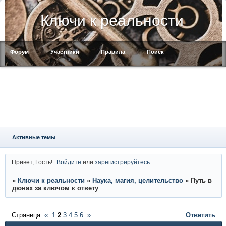
Ключи к реальности
Форум
Участники
Правила
Поиск
Регистрация
Войти
Активные темы
Привет, Гость!
Войдите
или
зарегистрируйтесь
.
»
Ключи к реальности
»
Наука, магия, целительство
»
Путь в
дюнах за ключом к ответу
Страница:
«
1
2
3
4
5
6
»
Ответить