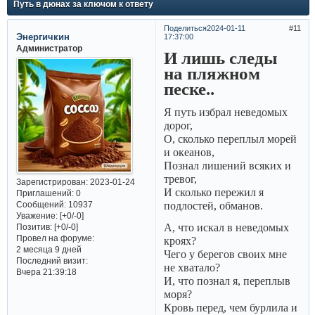
Путь в дюнах за ключом к ответу
Поделиться
2024-01-11
11
Энергичкин
17:37:00
Администратор
И лишь следы
на пляжном
песке..
Я путь избрал неведомых
дорог,
О, сколько переплыл морей
и океанов,
Познал лишений всяких и
тревог,
Зарегистрирован
: 2023-01-24
И сколько пережил я
Приглашений:
0
Сообщений:
10937
подлостей, обманов.
Уважение:
[+0/-0]
А, что искал в неведомых
Позитив:
[+0/-0]
Провел на форуме:
кроях?
2 месяца 9 дней
Чего у берегов своих мне
Последний визит:
не хватало?
Вчера 21:39:18
И, что познал я, переплыв
моря?
Кровь перед, чем бурлила и