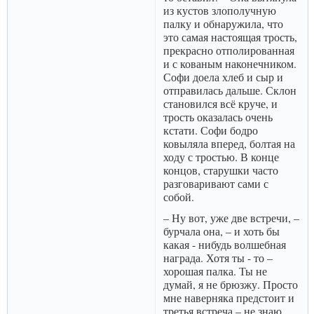
из кустов злополучную
палку и обнаружила, что
это самая настоящая трость,
прекрасно отполированная
и с кованым наконечником.
Софи доела хлеб и сыр и
отправилась дальше. Склон
становился всё круче, и
трость оказалась очень
кстати. Софи бодро
ковыляла вперед, болтая на
ходу с тростью. В конце
концов, старушки часто
разговаривают сами с
собой.
– Ну вот, уже две встречи, –
бурчала она, – и хоть бы
какая - нибудь волшебная
награда. Хотя ты - то –
хорошая палка. Ты не
думай, я не брюзжу. Просто
мне наверняка предстоит и
третья встреча – не знаю,