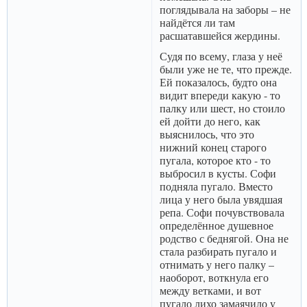
поглядывала на заборы – не
найдётся ли там
расшатавшейся жердины.
Судя по всему, глаза у неё
были уже не те, что прежде.
Ей показалось, будто она
видит впереди какую - то
палку или шест, но стоило
ей дойти до него, как
выяснилось, что это
нижний конец старого
пугала, которое кто - то
выбросил в кусты. Софи
подняла пугало. Вместо
лица у него была увядшая
репа. Софи почувствовала
определённое душевное
родство с беднягой. Она не
стала разбирать пугало и
отнимать у него палку –
наоборот, воткнула его
между ветками, и вот
пугало лихо замаячило у