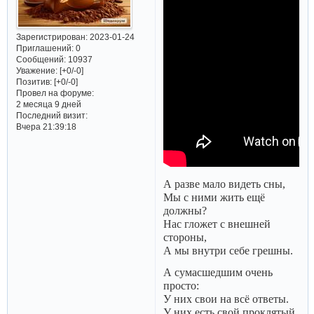
Зарегистрирован
: 2023-01-24
Приглашений:
0
Сообщений:
10937
Уважение:
[+0/-0]
Позитив:
[+0/-0]
Провел на форуме:
2 месяца 9 дней
Последний визит:
Вчера 21:39:18
А разве мало видеть сны,
Мы с ними жить ещё
должны?
Нас гложет с внешней
стороны,
А мы внутри себе грешны.
А сумасшедшим очень
просто:
У них свои на всё ответы.
У них есть свой проклятый