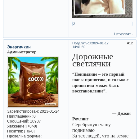
0
Цитировать
Поделиться
2024-01-17
12
Энергичкин
14:41:59
Администратор
Дорожные
светлячки
“Понимание – это первый
шаг к принятию, и только с
принятием может быть
восстановление”.
Зарегистрирован
: 2023-01-24
— Джоан
Приглашений:
0
Роулинг
Сообщений:
10937
Серебряную чашу
Уважение:
[+0/-0]
поднимаю
Позитив:
[+0/-0]
За тех людей, что на земле
Провел на форуме: