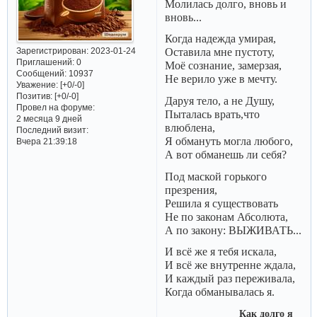
Молилась долго, вновь и
вновь...
Когда надежда умирая,
Зарегистрирован
: 2023-01-24
Оставила мне пустоту,
Приглашений:
0
Моё сознание, замерзая,
Сообщений:
10937
Не верило уже в мечту.
Уважение:
[+0/-0]
Позитив:
[+0/-0]
Даруя тело, а не Душу,
Провел на форуме:
Пыталась врать,что
2 месяца 9 дней
влюблена,
Последний визит:
Я обмануть могла любого,
Вчера 21:39:18
А вот обманешь ли себя?
Под маской горького
презрения,
Решила я существовать
Не по законам Абсолюта,
А по закону: ВЫЖИВАТЬ...
И всё же я тебя искала,
И всё же внутренне ждала,
И каждый раз переживала,
Когда обманывалась я.
Как долго я