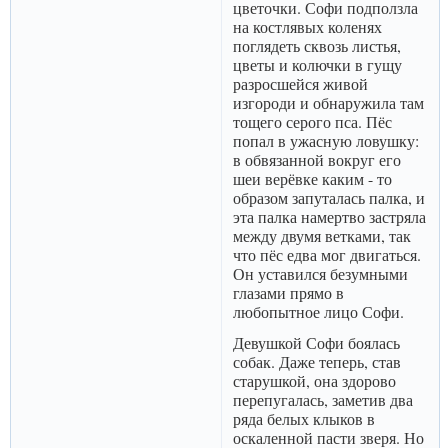
цветочки. Софи подползла
на костлявых коленях
поглядеть сквозь листья,
цветы и колючки в гущу
разросшейся живой
изгороди и обнаружила там
тощего серого пса. Пёс
попал в ужасную ловушку:
в обвязанной вокруг его
шеи верёвке каким - то
образом запуталась палка, и
эта палка намертво застряла
между двумя ветками, так
что пёс едва мог двигаться.
Он уставился безумными
глазами прямо в
любопытное лицо Софи.
Девушкой Софи боялась
собак. Даже теперь, став
старушкой, она здорово
перепугалась, заметив два
ряда белых клыков в
оскаленной пасти зверя. Но