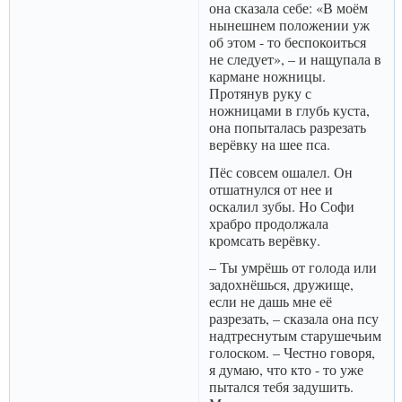
она сказала себе: «В моём
нынешнем положении уж
об этом - то беспокоиться
не следует», – и нащупала в
кармане ножницы.
Протянув руку с
ножницами в глубь куста,
она попыталась разрезать
верёвку на шее пса.
Пёс совсем ошалел. Он
отшатнулся от нее и
оскалил зубы. Но Софи
храбро продолжала
кромсать верёвку.
– Ты умрёшь от голода или
задохнёшься, дружище,
если не дашь мне её
разрезать, – сказала она псу
надтреснутым старушечьим
голоском. – Честно говоря,
я думаю, что кто - то уже
пытался тебя задушить.