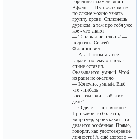
горячился захмелевший
Афоня. — Вы послушайте,
по слюне можно узнать
группу крови. Сплюнешь
дуриком, а там про тебя уже
кое - что знают!
— Теперь и не плюнь? —
подначил Сергей
Филиппович.
— Ага. Потом мы всё
гадали, почему он нож в
спине оставил.
Оказывается, умный. Чтоб
из раны не окатило.
— Конечно, умный. Ещё
что - нибудь
рассказывали… об этом
деле?
— О деле — нет, вообще.
При какой-то болезни,
например, кровь какая - то
делается особенная. Прямо,
говорят, как удостоверение
личности! А ещё здорово —