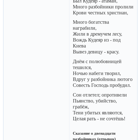
Был Кудеяр - атаман,
Много разбойники пролили
Крови честных христиан,
Много богатства
награбили,
Жили в дремучем лесу,
Вождь Кудеяр из - под
Киева
Вывез девицу - красу.
Днём с полюбовницей
тешился,
Ночью набеги творил,
Вдруг у разбойника лютого
Совесть Господь пробудил.
Сон отлетел; опротивели
Пьянство, убийство,
грабёж,
Тени убитых являются,
Целая рать - не сочтёшь!
Сказание о двенадцати
разбойниках (отрывок)