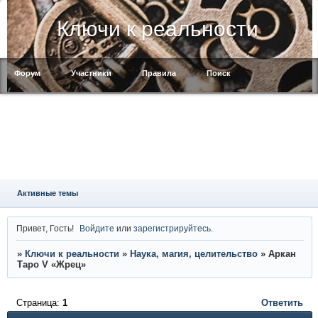
Ключи к реальности
Форум
Участники
Правила
Поиск
Регистрация
Войти
Активные темы
Привет, Гость!
Войдите
или
зарегистрируйтесь
.
»
Ключи к реальности
»
Наука, магия, целительство
»
Аркан
Таро V «Жрец»
Страница:
1
Ответить