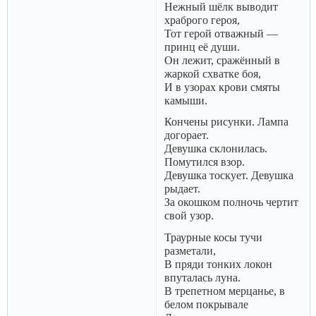
Нежный шёлк выводит
храброго героя,
Тот герой отважный —
принц её души.
Он лежит, сражённый в
жаркой схватке боя,
И в узорах крови смяты
камыши.
Кончены рисунки. Лампа
догорает.
Девушка склонилась.
Помутился взор.
Девушка тоскует. Девушка
рыдает.
За окошком полночь чертит
свой узор.
Траурные косы тучи
разметали,
В пряди тонких локон
впуталась луна.
В трепетном мерцанье, в
белом покрывале