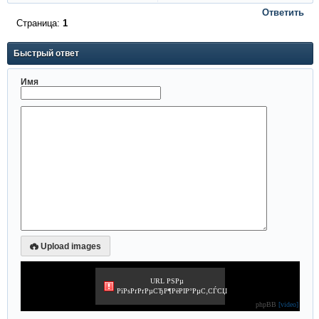
Ответить
Страница:
1
Быстрый ответ
Имя
Upload images
URL РЅРµ
РїРѕРґРґРµСЂР¶РёРІР°РµС‚СЃСЏ
phpBB
[video]