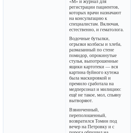
«М» и журнал для
регистрации пациентов,
которых врачи назначают
на консультацию к
специалистам. Включая,
естественно, и гематолога.
Водочные бутылки,
огрызки колбасы и хлеба,
размазанный по стене
помидор, опрокинутые
стулья, выпотрошенные
ящики картотеки — вся
картина буйного кутежа
была маскировкой и
премило сработала на
медперсонал и милицию:
ещё не такое, мол, спьяну
вытворяют.
Взвинченный,
переполошенный,
возвратился Томин под
вечер на Петровку и с
порога обрушил на