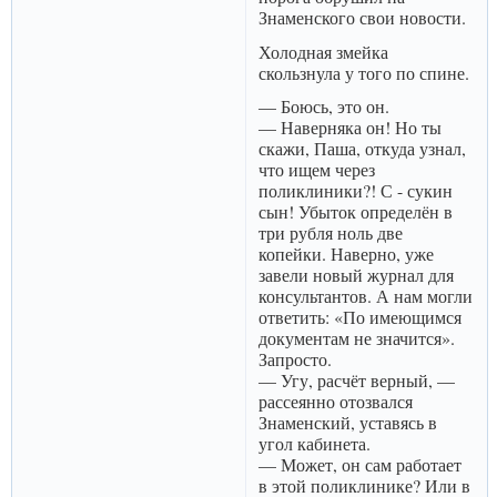
Знаменского свои новости.
Холодная змейка
скользнула у того по спине.
— Боюсь, это он.
— Наверняка он! Но ты
скажи, Паша, откуда узнал,
что ищем через
поликлиники?! С - сукин
сын! Убыток определён в
три рубля ноль две
копейки. Наверно, уже
завели новый журнал для
консультантов. А нам могли
ответить: «По имеющимся
документам не значится».
Запросто.
— Угу, расчёт верный, —
рассеянно отозвался
Знаменский, уставясь в
угол кабинета.
— Может, он сам работает
в этой поликлинике? Или в