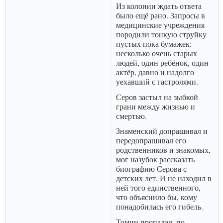
Из колонии ждать ответа
было ещё рано. Запросы в
медицинские учреждения
породили тонкую струйку
пустых пока бумажек:
несколько очень старых
людей, один ребёнок, один
актёр, давно и надолго
уехавший с гастролями.
Серов застыл на зыбкой
грани между жизнью и
смертью.
Знаменский допрашивал и
передопрашивал его
родственников и знакомых,
мог назубок рассказать
биографию Серова с
детских лет. И не находил в
ней того единственного,
что объяснило бы, кому
понадобилась его гибель.
Томин пропадал, по