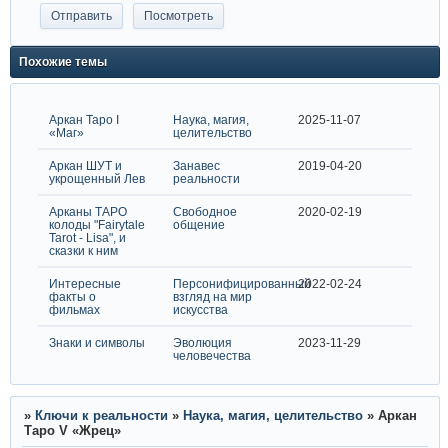
Похожие темы
Аркан Таро I
Наука, магия,
2025-11-07
«Маг»
целительство
Аркан ШУТ и
Занавес
2019-04-20
укрощенный Лев
реальности
Арканы ТАРО
Свободное
2020-02-19
колоды "Fairytale
общение
Tarot - Lisa", и
сказки к ним
Интересные
Персонифицированный
2022-02-24
факты о
взгляд на мир
фильмах
искусства
Знаки и символы
Эволюция
2023-11-29
человечества
»
Ключи к реальности
»
Наука, магия, целительство
»
Аркан
Таро V «Жрец»