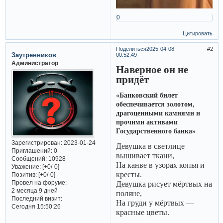
0
Цитировать
Поделиться
2025-04-08
2
Заутренников
00:52:49
Администратор
Наверное он не
придёт
«Банковский билет
обеспечивается золотом,
драгоценными камнями и
прочими активами
Государственного банка»
Зарегистрирован
: 2023-01-24
Девушка в светлице
Приглашений:
0
вышивает ткани,
Сообщений:
10928
На канве в узорах копья и
Уважение:
[+0/-0]
кресты.
Позитив:
[+0/-0]
Провел на форуме:
Девушка рисует мёртвых на
2 месяца 9 дней
поляне,
Последний визит:
На груди у мёртвых —
Сегодня 15:50:26
красные цветы.