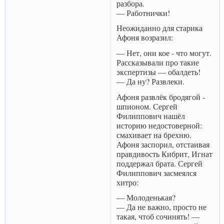
разбора.
— Работнички!
Неожиданно для старика
Афоня возразил:
— Нет, они кое - что могут.
Рассказывали про такие
экспертизы — обалдеть!
— Да ну? Развлеки.
Афоня развлёк бродягой -
шпионом. Сергей
Филиппович нашёл
историю недостоверной:
смахивает на брехню.
Афоня заспорил, отстаивая
правдивость Кибрит, Игнат
поддержал брата. Сергей
Филиппович засмеялся
хитро:
— Молоденькая?
— Да не важно, просто не
такая, чтоб сочинять! —