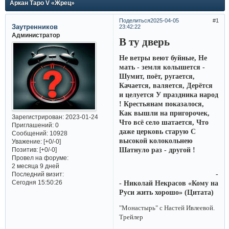
Аркан Таро V «Жрец»
Поделиться
2025-04-05
1
Заутренников
23:42:22
Администратор
В ту дверь
Не ветры веют буйные, Не
мать - земля колышется -
Шумит, поёт, ругается,
Качается, валяется, Дерётся
и целуется У праздника народ
! Крестьянам показалося,
Как вышли на пригорочек,
Зарегистрирован
: 2023-01-24
Что всё село шатается, Что
Приглашений:
0
даже церковь старую С
Сообщений:
10928
высокой колокольнею
Уважение:
[+0/-0]
Позитив:
[+0/-0]
Шатнуло раз - другой !
Провел на форуме:
2 месяца 9 дней
-
Последний визит:
Сегодня 15:50:26
- Николай Некрасов «Кому на
Руси жить хорошо» (Цитата)
"Монастырь" с Настей Ивлеевой.
Трейлер