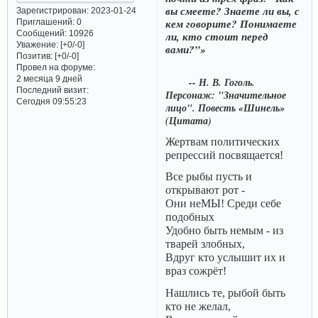
вы смеете? Знаете ли вы, с
Зарегистрирован
: 2023-01-24
кем говорите? Понимаете
Приглашений:
0
Сообщений:
10926
ли, кто стоит перед
Уважение:
[+0/-0]
вами?”»
Позитив:
[+0/-0]
Провел на форуме:
2 месяца 9 дней
-- Н. В. Гоголь.
Последний визит:
Персонаж: "Значительное
Сегодня 09:55:23
лицо". Повесть «Шинель»
(Цитата)
Жертвам политических
репрессий посвящается!
Все рыбы пусть и
открывают рот -
Они неМЫ! Среди себе
подобных
Удобно быть немым - из
тварей злобных,
Вдруг кто услышит их и
враз сожрёт!
Нашлись те, рыбой быть
кто не желал,