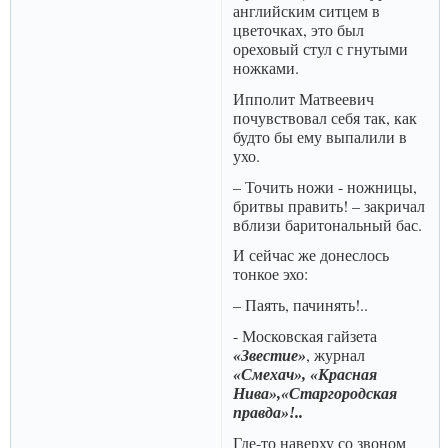
английским ситцем в
цветочках, это был
ореховый стул с гнутыми
ножками.
Ипполит Матвеевич
почувствовал себя так, как
будто бы ему выпалили в
ухо.
– Точить ножи - ножницы,
бритвы править! – закричал
вблизи баритональный бас.
И сейчас же донеслось
тонкое эхо:
– Паять, пачинять!..
- Московская гайзета
, журнал
«Звестие»
«Смехач», «Красная
Нива»,«Старгородская
правда»!..
Где-то наверху со звоном