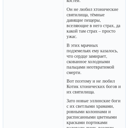
костей.
Он не любил хтонические
святилища, тёмные
давящие пещеры,
вселяющие в него страх, да
какой там страх – просто
ужас.
В этих мрачных
подземельях ему казалось,
что сердце замирает,
скованное холодными
пальцами неотвратимой
смерти.
Вот поэтому и не любил
Котик хтонических богов и
их святилища.
Зато новые эллинские боги
с их светлыми храмами,
ровными колоннами и
расписанными цветными
красками портиками
радовали душу, вселяли