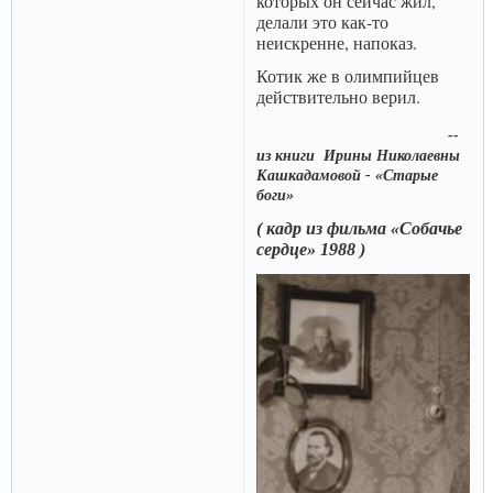
которых он сейчас жил,
делали это как-то
неискренне, напоказ.
Котик же в олимпийцев
действительно верил.
--
из книги Ирины Николаевны
Кашкадамовой - «Старые
боги»
( кадр из фильма «Собачье
сердце» 1988 )