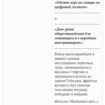
«Обучаю игре на гитаре по
цифровой системе»
______________________________
и
______________________________
«Даю уроки
обществоведения для
готовящихся в народную
консерваторию».
______________________________
Взвод красноармейцев в
зимних шлемах
неустрашимо пересекал
лужу, начинавшуюся у
магазина Старгико и
тянувшуюся вплоть до
здания Губплана, фронтон
которого был увенчан
гипсовыми тиграми,
победами и кобрами.
Ипполит Матвеевич шёл, с