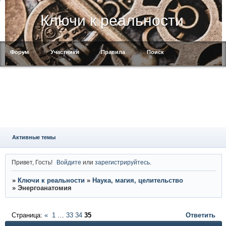
Ключи к реальности
Форум
Участники
Правила
Поиск
Регистрация
Войти
Активные темы
Привет, Гость!
Войдите
или
зарегистрируйтесь
.
»
Ключи к реальности
»
Наука, магия, целительство
»
Энергоанатомия
Страница:
«
1
…
33
34
35
Ответить