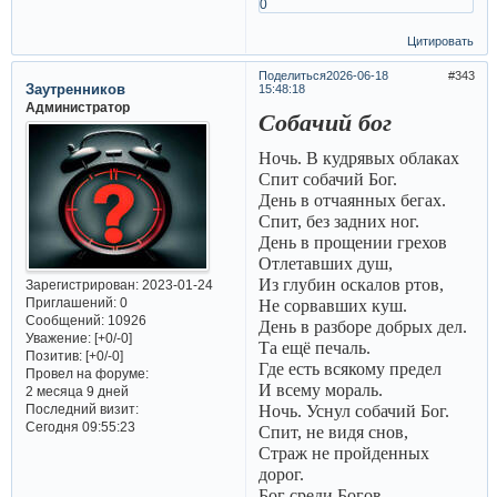
0
Цитировать
Поделиться
2026-06-18
343
Заутренников
15:48:18
Администратор
Собачий бог
Ночь. В кудрявых облаках
Спит собачий Бог.
День в отчаянных бегах.
Спит, без задних ног.
День в прощении грехов
Отлетавших душ,
Из глубин оскалов ртов,
Зарегистрирован
: 2023-01-24
Приглашений:
0
Не сорвавших куш.
Сообщений:
10926
День в разборе добрых дел.
Уважение:
[+0/-0]
Та ещё печаль.
Позитив:
[+0/-0]
Где есть всякому предел
Провел на форуме:
И всему мораль.
2 месяца 9 дней
Последний визит:
Ночь. Уснул собачий Бог.
Сегодня 09:55:23
Спит, не видя снов,
Страж не пройденных
дорог.
Бог среди Богов.