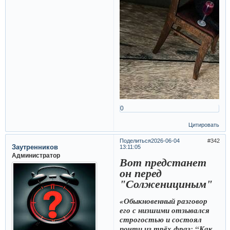
0
Цитировать
Поделиться
2026-06-04
342
Заутренников
13:11:05
Администратор
Вот предстанет
он перед
"Солженициным"
«Обыкновенный разговор
его с низшими отзывался
строгостью и состоял
почти из трёх фраз: “Как