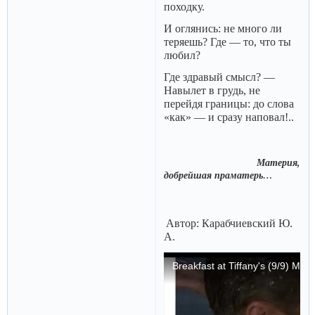
походку.
И оглянись: не много ли
теряешь? Где ― то, что ты
любил?
Где здравый смысл? ―
Навылет в грудь, не
перейдя границы: до слова
«как» ― и сразу наповал!..
Материя,
добрейшая праматерь…
Автор: Карабчиевский Ю.
А.