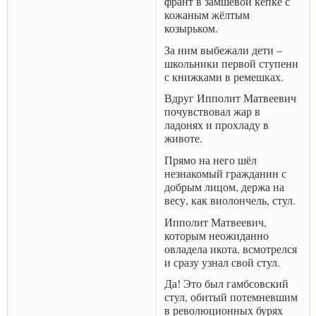
франт в замшевой кепке с
кожаным жёлтым
козырьком.
За ним выбежали дети –
школьники первой ступени
с книжками в ремешках.
Вдруг Ипполит Матвеевич
почувствовал жар в
ладонях и прохладу в
животе.
Прямо на него шёл
незнакомый гражданин с
добрым лицом, держа на
весу, как виолончель, стул.
Ипполит Матвеевич,
которым неожиданно
овладела икота, всмотрелся
и сразу узнал свой стул.
Да! Это был гамбсовский
стул, обитый потемневшим
в революционных бурях