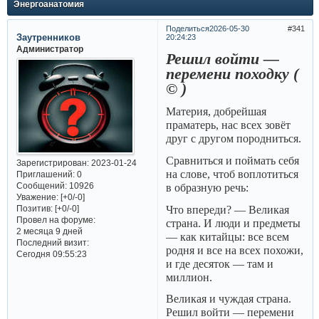
Энергоанатомия
Поделиться
2026-05-30
341
Заутренников
20:24:23
Администратор
Решил войти ―
перемени походку (
© )
Материя, добрейшая
праматерь, нас всех зовёт
друг с другом породниться.
Сравниться и поймать себя
Зарегистрирован
: 2023-01-24
на слове, чтоб воплотиться
Приглашений:
0
Сообщений:
10926
в образную речь:
Уважение:
[+0/-0]
Что впереди? ― Великая
Позитив:
[+0/-0]
Провел на форуме:
страна. И люди и предметы
2 месяца 9 дней
― как китайцы: все всем
Последний визит:
родня и все на всех похожи,
Сегодня 09:55:23
и где десяток ― там и
миллион.
Великая и чуждая страна.
Решил войти ― перемени