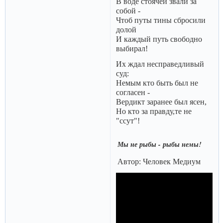
В воде стоячей звали за
собой -
Чтоб путы тины сбросили
долой
И каждый путь свободно
выбирал!
Их ждал несправедливый
суд:
Немым кто быть был не
согласен -
Вердикт заранее был ясен,
Но кто за правду,те не
"ссут"!
Мы не рыбы - рыбы немы!
Автор: Человек Медиум