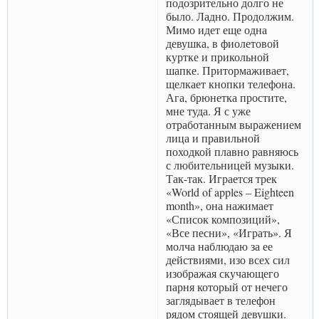
подозрительно долго не
было. Ладно. Продолжим.
Мимо идет еще одна
девушка, в фиолетовой
куртке и прикольной
шапке. Притормаживает,
щелкает кнопки телефона.
Ага, брюнетка простите,
мне туда. Я с уже
отработанным выражением
лица и правильной
походкой плавно равняюсь
с любительницей музыки.
Так-так. Играется трек
«World of apples – Eighteen
month», она нажимает
«Список композиций»,
«Все песни», «Играть». Я
молча наблюдаю за ее
действиями, изо всех сил
изображая скучающего
парня который от нечего
заглядывает в телефон
рядом стоящей девушки.