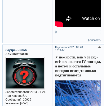
0
Цитировать
Поделиться
2023-03-20
7
Заутренников
17:35:52
Администратор
У нежности, как у звёзд -
всё начинается IV эпизода,
а потом и остальные
истории вслед тихонько
подтягиваются.
Зарегистрирован
: 2023-01-24
Приглашений:
0
Сообщений:
10915
Уважение:
[+0/-0]