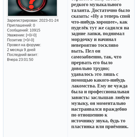
редкого музыкального
таланта. Достаточно было
сказать: «Ну а теперь спой
Зарегистрирован
: 2023-01-24
что-нибудь хорошее», как
Приглашений:
0
пуделёк тут же садился на
Сообщений:
10915
задние лапки, поднимал
Уважение:
[+0/-0]
мордочку и начинал
Позитив:
[+0/-0]
невероятно тоскливо
Провел на форуме:
2 месяца 9 дней
выть. Пел он
Последний визит:
самозабвенно, так, что
Вчера 23:01:50
прервать его было
довольно трудно;
удавалось это лишь с
помощью какого-нибудь
лакомства. Ему не чужда
была и профессиональная
зависть: заслышав любую
музыку, он моментально
настраивался враждебно
по отношению к
источнику звука, будь то
пластинка или приёмник.