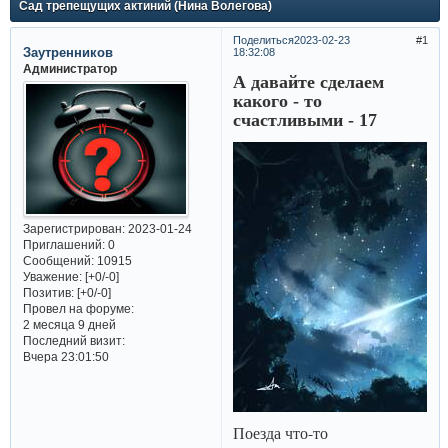
Сад трепещущих актиний (Нина Волегова)
Поделиться
2023-02-23
1
Заутренников
18:32:08
Администратор
А давайте сделаем
какого - то
счастливыми - 17
Зарегистрирован
: 2023-01-24
Приглашений:
0
Сообщений:
10915
Уважение:
[+0/-0]
Позитив:
[+0/-0]
Провел на форуме:
2 месяца 9 дней
Последний визит:
Вчера 23:01:50
Поезда что-то