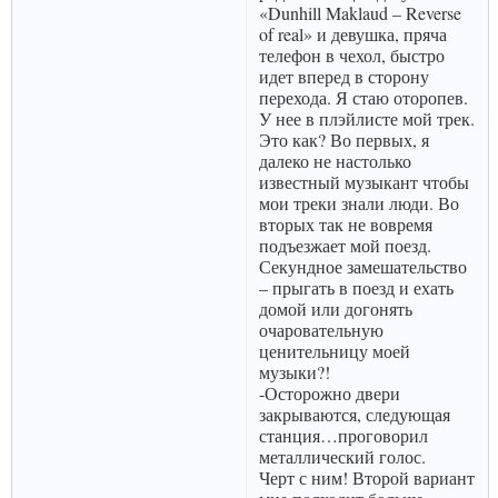
«Dunhill Maklaud – Reverse
of real» и девушка, пряча
телефон в чехол, быстро
идет вперед в сторону
перехода. Я стаю оторопев.
У нее в плэйлисте мой трек.
Это как? Во первых, я
далеко не настолько
известный музыкант чтобы
мои треки знали люди. Во
вторых так не вовремя
подъезжает мой поезд.
Секундное замешательство
– прыгать в поезд и ехать
домой или догонять
очаровательную
ценительницу моей
музыки?!
-Осторожно двери
закрываются, следующая
станция…проговорил
металлический голос.
Черт с ним! Второй вариант