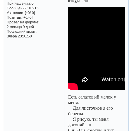
откуда - то
Приглашений:
0
Сообщений:
10915
Уважение:
[+0/-0]
Позитив:
[+0/-0]
Провел на форуме:
2 месяца 9 дней
Последний визит:
Вчера 23:01:50
Есть салатовый мелок у
меня.
Для листочков я его
берегла.
Я рисую, ты меня
догоняй…»
Он: «Ой, смотри, а тут