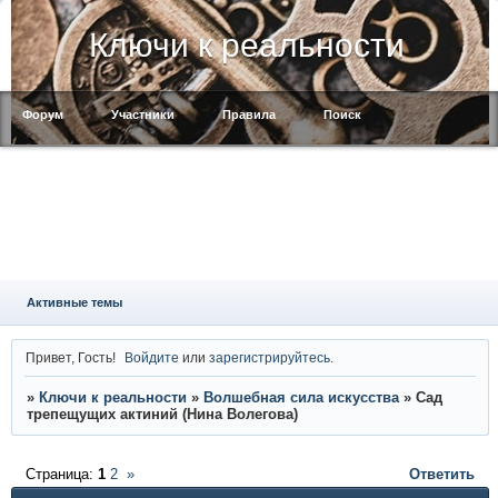
Ключи к реальности
Форум
Участники
Правила
Поиск
Регистрация
Войти
Активные темы
Привет, Гость!
Войдите
или
зарегистрируйтесь
.
»
Ключи к реальности
»
Волшебная сила искусства
»
Сад
трепещущих актиний (Нина Волегова)
Страница:
1
2
»
Ответить