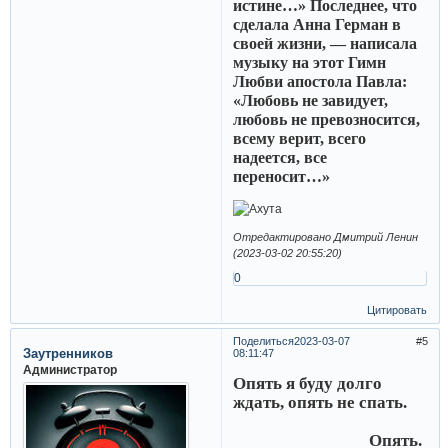
истине…» Последнее, что
сделала Анна Герман в
своей жизни, — написала
музыку на этот Гимн
Любви апостола Павла:
«Любовь не завидует,
любовь не превозносится,
всему верит, всего
надеется, все
переносит…»
Отредактировано Дмитрий Ленин
(2023-03-02 20:55:20)
0
Цитировать
Поделиться
2023-03-07
5
Заутренников
08:11:47
Администратор
Опять я буду долго
ждать, опять не спать.
Опять.