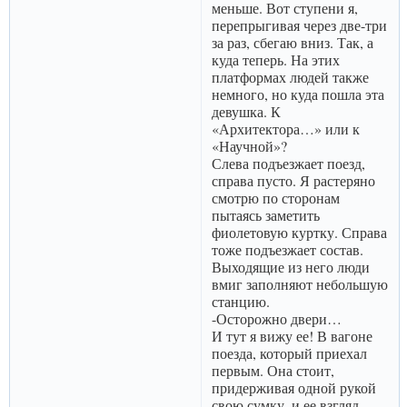
меньше. Вот ступени я,
перепрыгивая через две-три
за раз, сбегаю вниз. Так, а
куда теперь. На этих
платформах людей также
немного, но куда пошла эта
девушка. К
«Архитектора…» или к
«Научной»?
Слева подъезжает поезд,
справа пусто. Я растеряно
смотрю по сторонам
пытаясь заметить
фиолетовую куртку. Справа
тоже подъезжает состав.
Выходящие из него люди
вмиг заполняют небольшую
станцию.
-Осторожно двери…
И тут я вижу ее! В вагоне
поезда, который приехал
первым. Она стоит,
придерживая одной рукой
свою сумку, и ее взгляд