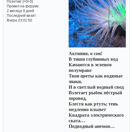
Позитив:
[+0/-0]
Провел на форуме:
2 месяца 9 дней
Последний визит:
Вчера 23:01:50
Актиния, о сон!
В тиши глубинных вод
Качаются в зеленом
полумраке
Твои цветы как водяные
знаки,
И в светлый водный свод
Взлетает рыбок пёстрый
хоровод,
Блестя как ртуть; тень
медленно плывет
Квадрата электрического
ската…
Подводный анемон…